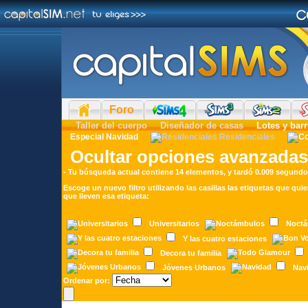
Foro
Taller del cuerpo
Diseñador de casas
Lotes y barr
Especial Navidad
Residenciales
Ocultar opciones avanzada
- Tu búsqueda actual contiene 14 elementos, y tardó 0.009 segundo
Escoge un nuevo filtro utilizando las casillas las etiquetas que quie
que lleven esa etiqueta:
Universitarios
Noct
Y las cuatro estaciones
Decora tu familia
Jóvenes Urbanos
Nav
Ordenar por: