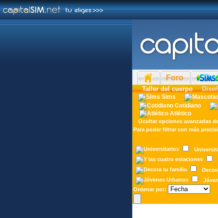
Foro
Taller del cuerpo
Dise
Sims
Cotidiano
Atlético
Ocultar opciones avanzadas d
Para poder filtrar
con más precis
Universit
Decora
Jóve
Ordenar por: