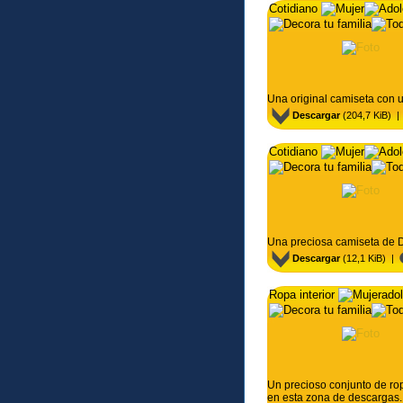
Cotidiano
Camiseta Manga
Una original camiseta con
Descargar
(204,7 KiB) 
Cotidiano
Camiseta D&G
Una preciosa camiseta de
Descargar
(12,1 KiB) |
Ropa interior
ado
Hello Kitty
Un precioso conjunto de ro
en esta zona de descargas.