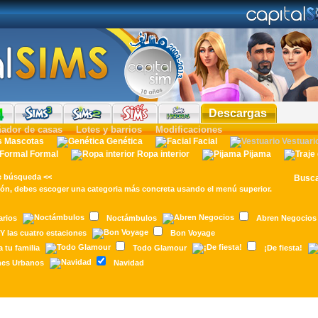
Descargas
ñador de casas
Lotes y barrios
Modificaciones
Mascotas
Genética
Facial
Vestuari
Formal
Ropa interior
Pijama
e búsqueda <<
Busc
ión
, debes escoger una categoria más concreta usando el menú superior.
arios
Noctámbulos
Abren Negocios
Y las cuatro estaciones
Bon Voyage
 tu familia
Todo Glamour
¡De fiesta!
nes Urbanos
Navidad