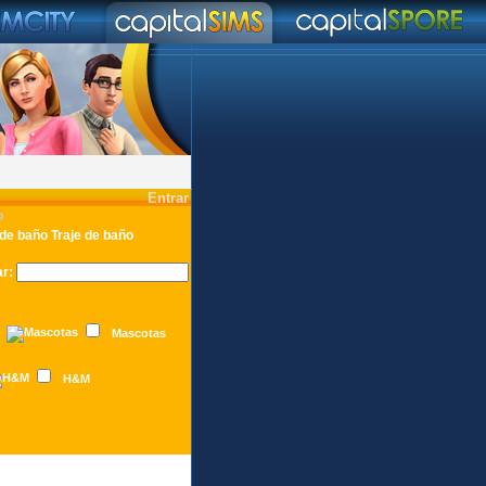
Entrar
o
Traje de baño
ar
:
Mascotas
H&M