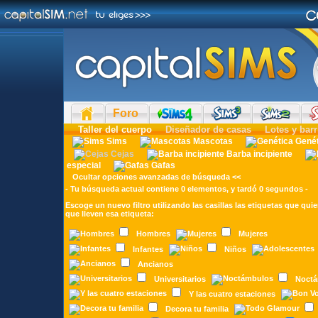
Foro
Taller del cuerpo
Diseñador de casas
Lotes y barr
Sims
Mascotas
Gené
Cejas
Barba incipiente
especial
Gafas
Ocultar opciones avanzadas de búsqueda <<
- Tu búsqueda actual contiene 0 elementos, y tardó 0 segundos -
Escoge un nuevo filtro utilizando las casillas las etiquetas que quie
que lleven esa etiqueta:
Hombres
Mujeres
Infantes
Niños
Ancianos
Universitarios
Noct
Y las cuatro estaciones
Decora tu familia