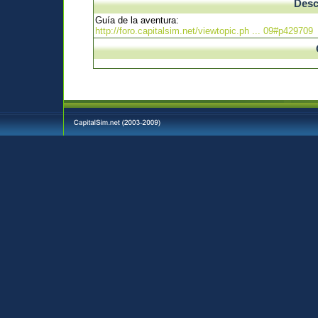
Desc
Guía de la aventura:
http://foro.capitalsim.net/viewtopic.ph ... 09#p429709