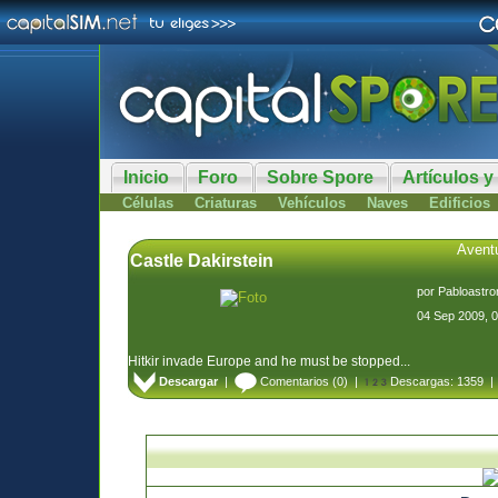
Inicio
Foro
Sobre Spore
Artículos y
Células
Criaturas
Vehículos
Naves
Edificios
Aventu
Castle Dakirstein
por
Pabloastro
04 Sep 2009, 
Hitkir invade Europe and he must be stopped...
Descargar
|
Comentarios
(0) |
Descargas: 1359 