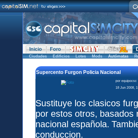
Inicio
Foro
Ciudades
Edificios
Lotes
Mods
Autómatas
R
Supercento Furgon Policia Nacional
por
equipocsc
18 Jun 2008, 1
Sustituye los clasicos fur
por estos otros, basados 
nacional española. Tambi
conduccion.