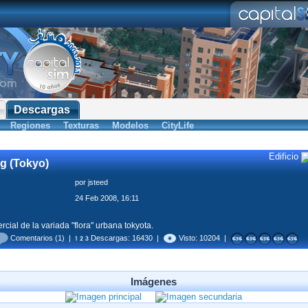
Descargas
Regiones
Texturas
Modelos
CityLife
Edificio
g (Tokyo)
por
jsteed
24 Feb 2008, 16:11
rcial de la variada "flora" urbana tokyota.
Comentarios
(1) |
Descargas: 16430 |
Visto: 10204 |
Imágenes