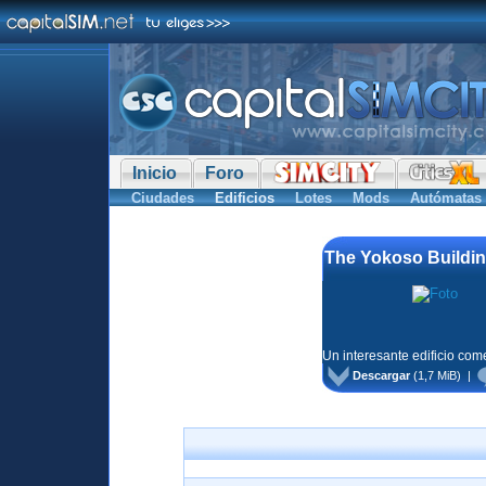
Inicio
Foro
Ciudades
Edificios
Lotes
Mods
Autómatas
The Yokoso Buildin
Un interesante edificio come
Descargar
(1,7 MiB) |