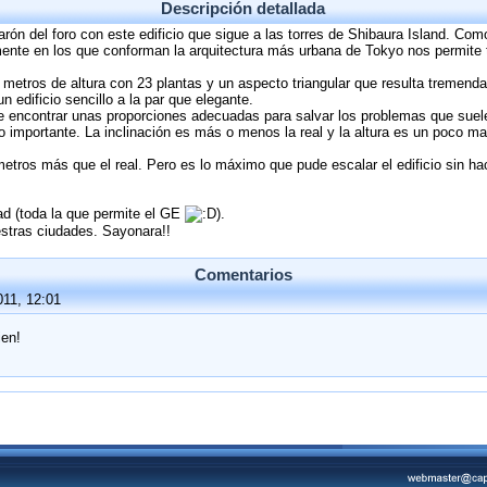
Descripción detallada
rón del foro con este edificio que sigue a las torres de Shibaura Island. Com
mente en los que conforman la arquitectura más urbana de Tokyo nos permite 
6 metros de altura con 23 plantas y un aspecto triangular que resulta tremend
edificio sencillo a la par que elegante.
e encontrar unas proporciones adecuadas para salvar los problemas que suele
do importante. La inclinación es más o menos la real y la altura es un poco 
 metros más que el real. Pero es lo máximo que pude escalar el edificio sin 
dad (toda la que permite el GE
).
estras ciudades. Sayonara!!
Comentarios
011, 12:01
en!