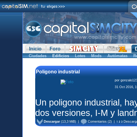
Inicio
Foro
Ciudades
Edificios
Lotes
Mods
Autómatas
R
Poligono industrial
por
gonzalo12
31 Oct 2016, 1
Un poligono industrial, hay
dos versiones, I-M y lan
Descargar
(13,3 MiB) |
Comentarios
(2) |
Descarg