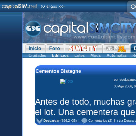
Inicio
Foro
Ciudades
Edificios
Lotes
Mods
Autómatas
R
Cementos Bistagne
por
esclusapo
30 Ago 2006, 0
Antes de todo, muchas gr
el lot. Una cementera que 
Descargar
(896,2 KiB) |
Comentarios
(2) |
Descarg