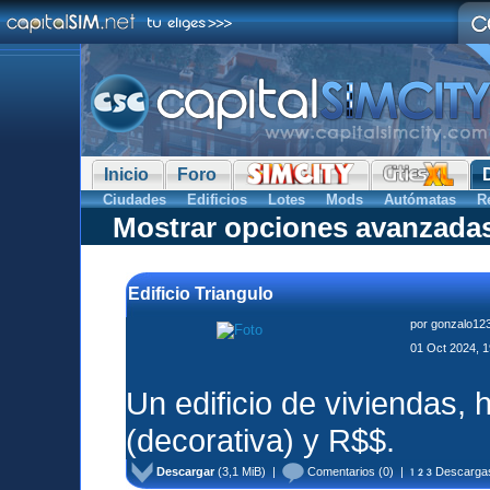
Inicio
Foro
Ciudades
Edificios
Lotes
Mods
Autómatas
R
Mostrar opciones avanzada
Edificio Triangulo
por
gonzalo12
01 Oct 2024, 1
Un edificio de viviendas,
(decorativa) y R$$.
Descargar
(3,1 MiB) |
Comentarios
(0) |
Descarga