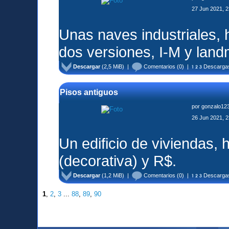
27 Jun 2021, 2
Unas naves industriales, h
dos versiones, I-M y lan
Descargar
(2,5 MiB) |
Comentarios
(0) |
Descarga
Pisos antiguos
por
gonzalo12
26 Jun 2021, 2
Un edificio de viviendas,
(decorativa) y R$.
Descargar
(1,2 MiB) |
Comentarios
(0) |
Descarga
1
,
2
,
3
...
88
,
89
,
90