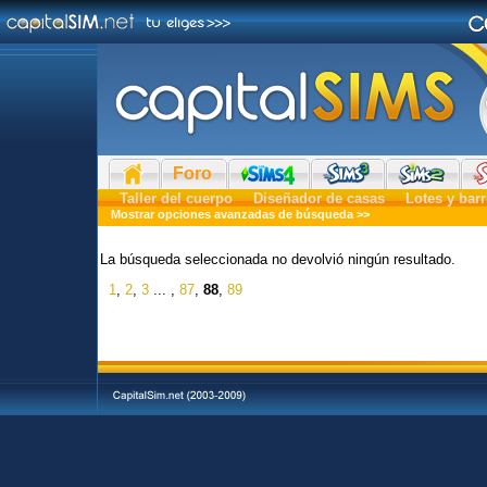
Foro
Taller del cuerpo
Diseñador de casas
Lotes y barr
Mostrar opciones avanzadas de búsqueda >>
La búsqueda seleccionada no devolvió ningún resultado.
1
,
2
,
3
... ,
87
,
88
,
89