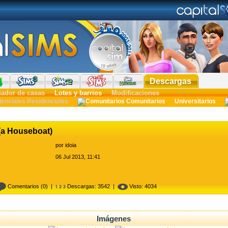
Descargas
ñador de casas
Lotes y barrios
Modificaciones
Residenciales
Comunitarios
Universitarios
 (a Houseboat)
por
idoia
06 Jul 2013, 11:41
Comentarios
(0) |
Descargas: 3542 |
Visto: 4034
Imágenes