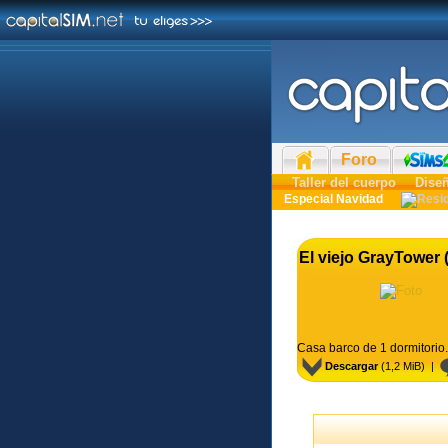
Foro
Taller del cuerpo
Dise
Especial Navidad
El viejo GrayTower
Casa barco de 1 dormitorio.
Descargar
(1,2 MiB) |