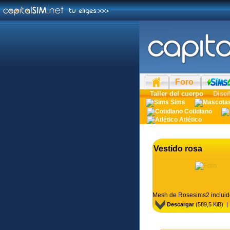
Foro
Taller del cuerpo
Dise
Sims
Cotidiano
Atlético
Vestido rosa
Mesh de Rosesims2 incluid
Descargar
(589,5 KiB) 