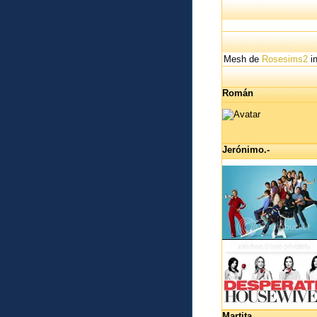
Mesh de
Rosesims2
in
Román
Jerónimo.-
Martita