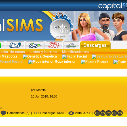
Descargas
ñador de casas
Lotes y barrios
Modificaciones
Mascotas
Genética
Facial
Vestuari
Formal
Ropa interior
Pijama
por
Martita
10 Jun 2010, 16:03
o.
|
Comentarios
(3) |
Descargas: 5645 |
Visto: 3744 |