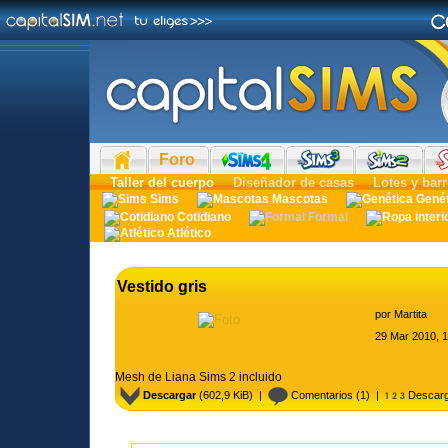
Foro
Taller del cuerpo
Diseñador de casas
Lotes y barr
Sims
Mascotas
Gené
Cotidiano
Formal
Atlético
Vestido gris
por
Martita
29 Mar 2010, 
Mesh de Liana Sims 2 incluido
Descargar
(602,9 KiB) |
Comentarios
(1) |
Descarg