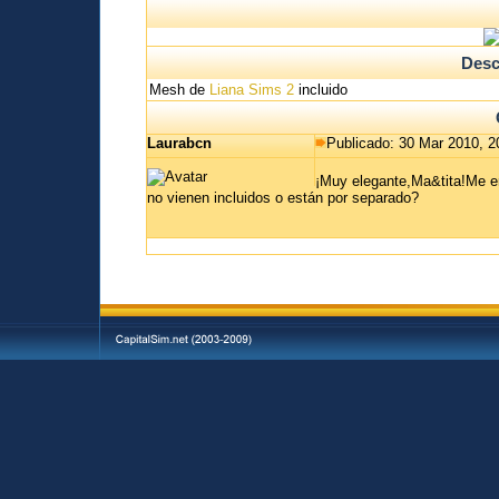
Desc
Mesh de
Liana Sims 2
incluido
Laurabcn
Publicado: 30 Mar 2010, 2
¡Muy elegante,Ma&tita!Me en
no vienen incluidos o están por separado?