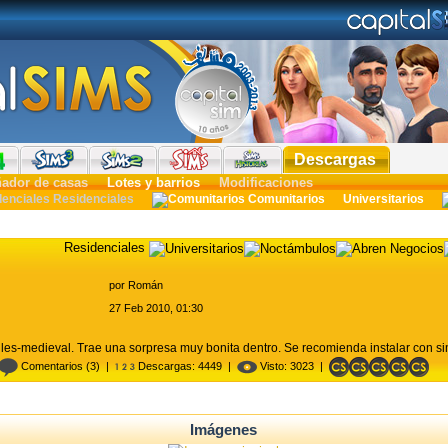
Descargas
ñador de casas
Lotes y barrios
Modificaciones
Residenciales
Comunitarios
Universitarios
Residenciales
por
Román
27 Feb 2010, 01:30
les-medieval. Trae una sorpresa muy bonita dentro. Se recomienda instalar con si
Comentarios
(3) |
Descargas: 4449 |
Visto: 3023 |
Imágenes