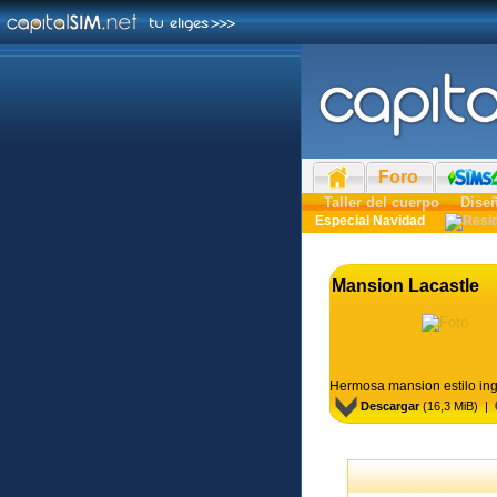
Foro
Taller del cuerpo
Dise
Especial Navidad
Mansion Lacastle
Hermosa mansion estilo ing
Descargar
(16,3 MiB) |