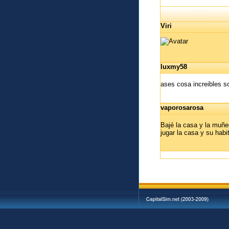
Viri
luxmy58
ases cosa increibles s
vaporosarosa
Bajé la casa y la muñe
jugar la casa y su habi