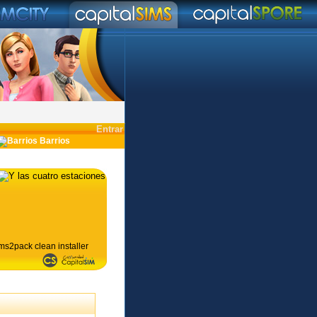
Entrar
Barrios
ms2pack clean installer