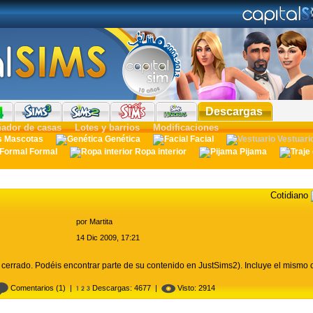
Descargas
ñador de casas
Lotes y barrios
Modificaciones
Mascotas
Genética
Facial
Vestuari
Formal
Ropa interior
Pijama
Cotidiano
por
Martita
14 Dic 2009, 17:21
 cerrado. Podéis encontrar parte de su contenido en JustSims2). Incluye el mismo
Comentarios
(1) |
Descargas: 4677 |
Visto: 2914