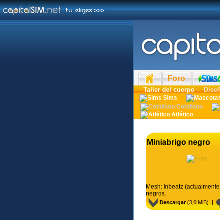
Foro
Taller del cuerpo
Dise
Sims
Cotidiano
Atlético
Miniabrigo negro
Mesh: Inbeatz (actualmente
negros.
Descargar
(3,0 MiB) |