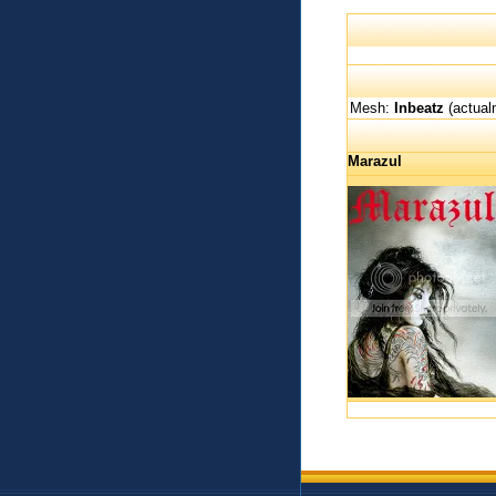
Mesh:
Inbeatz
(actual
Marazul