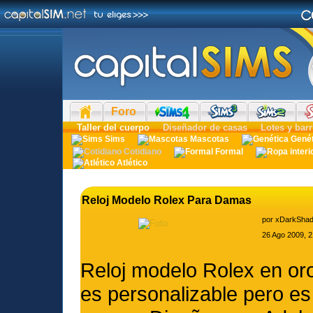
Foro
Taller del cuerpo
Diseñador de casas
Lotes y barr
Sims
Mascotas
Gené
Cotidiano
Formal
Atlético
Reloj Modelo Rolex Para Damas
por
xDarkSha
26 Ago 2009, 2
Reloj modelo Rolex en or
es personalizable pero es 