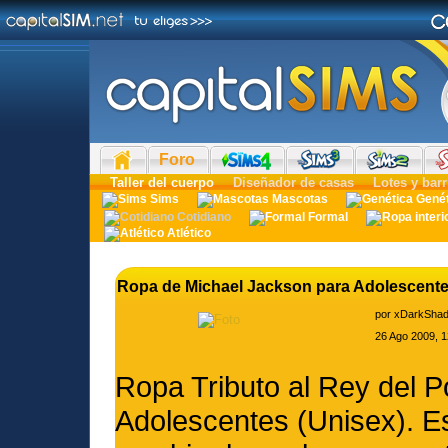
Foro
Taller del cuerpo
Diseñador de casas
Lotes y barr
Sims
Mascotas
Gené
Cotidiano
Formal
Atlético
Ropa de Michael Jackson para Adolescente
por
xDarkSha
26 Ago 2009, 1
Ropa Tributo al Rey del 
Adolescentes (Unisex). E