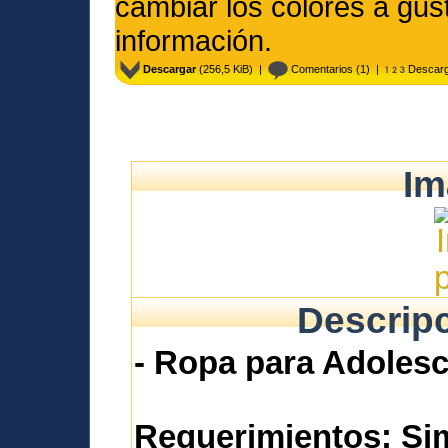
cambiar los colores a gus
información.
Descargar
(256,5 KiB) |
Comentarios
(1) |
Descarg
Im
Descripc
- Ropa para Adolesc
Requerimientos:
Si