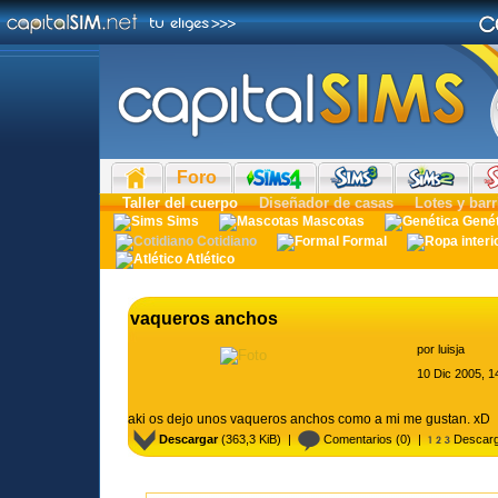
Foro
Taller del cuerpo
Diseñador de casas
Lotes y barr
Sims
Mascotas
Gené
Cotidiano
Formal
Atlético
vaqueros anchos
por
luisja
10 Dic 2005, 1
aki os dejo unos vaqueros anchos como a mi me gustan. xD
Descargar
(363,3 KiB) |
Comentarios
(0) |
Descarg