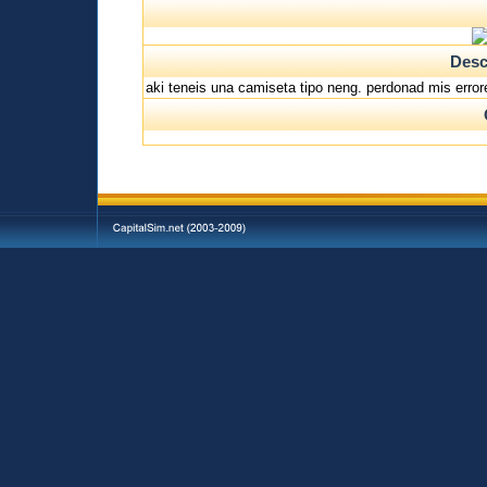
Desc
aki teneis una camiseta tipo neng. perdonad mis erro