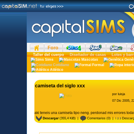
Foro
Taller del cuerpo
Diseñador de casas
Lotes y barr
Sims
Mascotas
Gené
Cotidiano
Formal
Atlético
camiseta del siglo xxx
por
luisja
07 Dic 2005, 2
aki teneis una camiseta tipo neng. perdonad mis errores tod
Descargar
(355,4 KiB) |
Comentarios
(0) |
Descarg