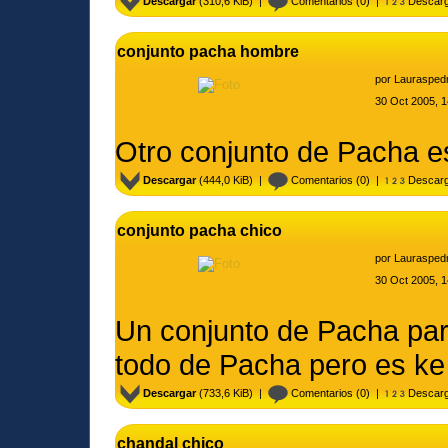
Descargar
(310,6 KiB) |
Comentarios
(0) |
Descarg
conjunto pacha hombre
por
Laurasped
30 Oct 2005, 1
Otro conjunto de Pacha e
Descargar
(444,0 KiB) |
Comentarios
(0) |
Descarg
conjunto pacha chico
por
Laurasped
30 Oct 2005, 1
Un conjunto de Pacha par
todo de Pacha pero es ke
Descargar
(733,6 KiB) |
Comentarios
(0) |
Descarg
chandal chico