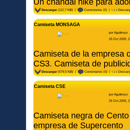
Un chandal nike para ado
Descargar
(112,7 KiB) |
Comentarios
(0) |
Descarg
Camiseta MONSAGA
por
Aguilenyo
26 Oct 2005, 2
Camiseta de la empresa 
CS3. Camiseta de publici
Descargar
(579,5 KiB) |
Comentarios
(0) |
Descarg
Camiseta CSE
por
Aguilenyo
26 Oct 2005, 2
Camiseta negra de Cento S
empresa de Supercento