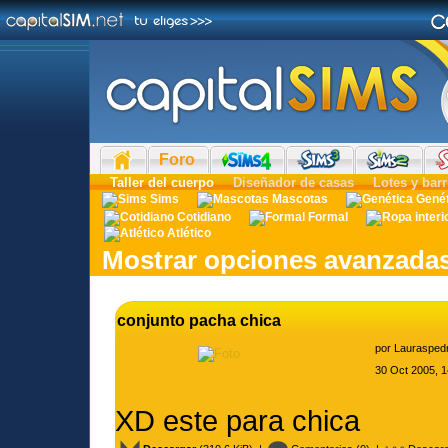
Foro
Taller del cuerpo
Diseñador de casas
Lotes y barr
Sims
Mascotas
Gené
Cotidiano
Formal
Atlético
Mostrar opciones avanzada
conjunto pacha chica
por
Laurasped
30 Oct 2005, 1
XD este para chica