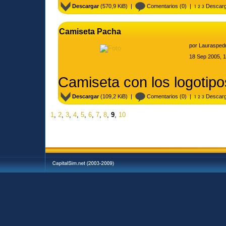
Descargar
(570,9 KiB) |
Comentarios
(0) |
Descarg
Camiseta Pacha
por
Laurasped
18 Sep 2005, 
Camiseta con los logotip
Descargar
(109,2 KiB) |
Comentarios
(0) |
Descarg
1
,
2
,
3
,
4
,
5
,
6
,
7
,
8
,
9
,
10