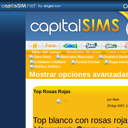
Foro
Taller del cuerpo
Diseñador de casas
Lotes y barr
Sims
Mascotas
Gené
Cotidiano
Formal
Atlético
Mostrar opciones avanzada
Top Rosas Rojas
por
Main
28 Ago 2007, 1
Top blanco con rosas roj