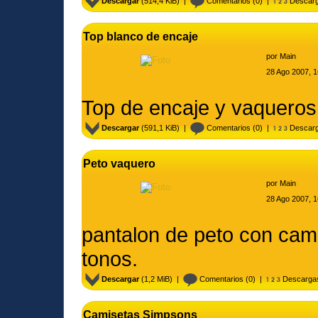
Descargar
(514,4 KiB) |
Comentarios
(0) |
Descarg
Top blanco de encaje
por
Main
28 Ago 2007, 1
Top de encaje y vaqueros
Descargar
(591,1 KiB) |
Comentarios
(0) |
Descarg
Peto vaquero
por
Main
28 Ago 2007, 1
pantalon de peto con cam
tonos.
Descargar
(1,2 MiB) |
Comentarios
(0) |
Descarga
Camisetas Simpsons