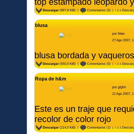
top estampado leopardo 
Descargar
(897,8 KiB) |
Comentarios
(0) |
Descarg
blusa
por
Main
27 Ago 2007, 1
blusa bordada y vaquero
Descargar
(550,0 KiB) |
Comentarios
(0) |
Descarg
Ropa de h&m
por
gfghh
21 Ago 2007, 1
Este es un traje que requ
recolor de color rojo
Descargar
(214,0 KiB) |
Comentarios
(1) |
Descarg