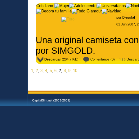
Cotidiano
por
Diegollaf
Camiseta Manga
01 Jun 2007, 2
Una original camiseta co
por SIMGOLD.
Descargar
(204,7 KiB) |
Comentarios
(0) |
Descarg
1
,
2
,
3
,
4
,
5
,
6
,
7
,
8
,
9
,
10