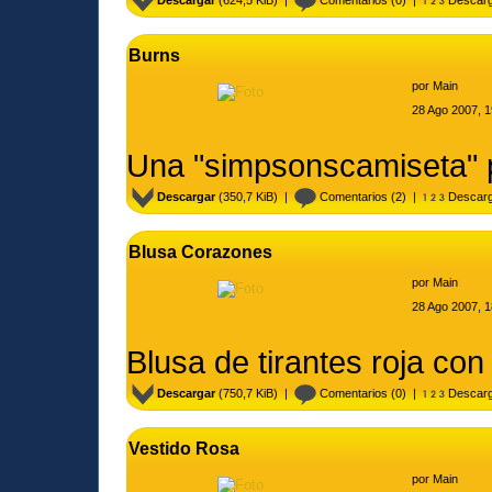
Burns
por
Main
28 Ago 2007, 1
Una "simpsonscamiseta" p
Descargar
(350,7 KiB) |
Comentarios
(2) |
Descarg
Blusa Corazones
por
Main
28 Ago 2007, 1
Blusa de tirantes roja co
Descargar
(750,7 KiB) |
Comentarios
(0) |
Descarg
Vestido Rosa
por
Main