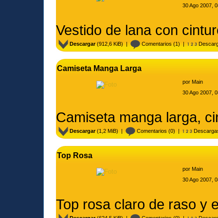
30 Ago 2007, 0
Vestido de lana con cintu
Descargar
(912,6 KiB) |
Comentarios
(1) |
Descarg
Camiseta Manga Larga
por
Main
30 Ago 2007, 0
Camiseta manga larga, ci
Descargar
(1,2 MiB) |
Comentarios
(0) |
Descarga
Top Rosa
por
Main
30 Ago 2007, 0
Top rosa claro de raso y 
Descargar
(624,5 KiB) |
Comentarios
(0) |
Descarg