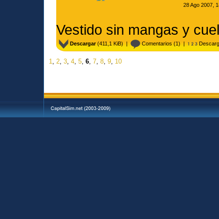
28 Ago 2007, 1
Vestido sin mangas y cuell
Descargar
(411,1 KiB) |
Comentarios
(1) |
Descarg
1
,
2
,
3
,
4
,
5
,
6
,
7
,
8
,
9
,
10