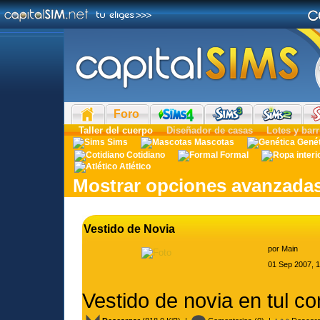
Foro
Taller del cuerpo
Diseñador de casas
Lotes y barr
Sims
Mascotas
Gené
Cotidiano
Formal
Atlético
Mostrar opciones avanzada
Vestido de Novia
por
Main
01 Sep 2007, 
Vestido de novia en tul co