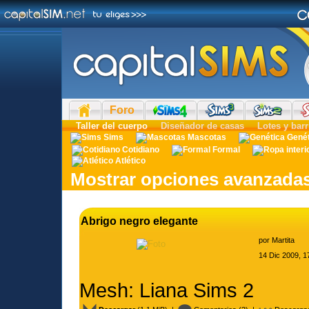
Foro
Taller del cuerpo
Diseñador de casas
Lotes y barr
Sims
Mascotas
Gené
Cotidiano
Formal
Atlético
Mostrar opciones avanzada
Abrigo negro elegante
por
Martita
14 Dic 2009, 1
Mesh: Liana Sims 2