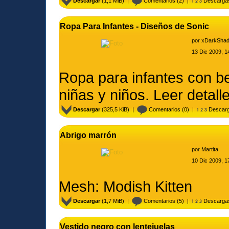
Descargar
(1,1 MiB) |
Comentarios
(2) |
Descarga
Ropa Para Infantes - Diseños de Sonic
por
xDarkSha
13 Dic 2009, 1
Ropa para infantes con be
niñas y niños. Leer detall
Descargar
(325,5 KiB) |
Comentarios
(0) |
Descarg
Abrigo marrón
por
Martita
10 Dic 2009, 1
Mesh: Modish Kitten
Descargar
(1,7 MiB) |
Comentarios
(5) |
Descarga
Vestido negro con lentejuelas