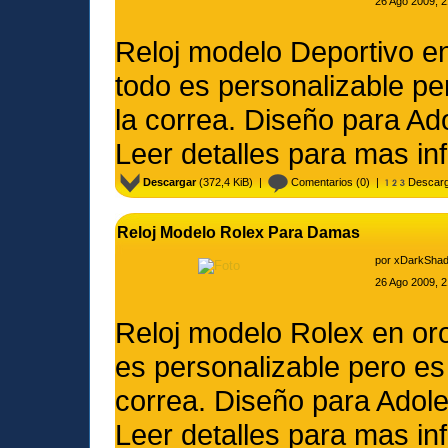
26 Ago 2009, 2
Reloj modelo Deportivo 
todo es personalizable pe
la correa. Diseño para Ad
Leer detalles para mas in
Descargar
(372,4 KiB) |
Comentarios
(0) |
Descarg
Reloj Modelo Rolex Para Damas
por
xDarkSha
26 Ago 2009, 2
Reloj modelo Rolex en or
es personalizable pero es 
correa. Diseño para Adole
Leer detalles para mas in