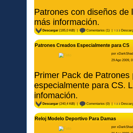
Patrones con diseños de l
más información.
Descargar
(185,0 KiB) |
Comentarios
(1) |
Descarg
Patrones Creados Especialmente para CS
por
xDarkSha
29 Ago 2009, 0
Primer Pack de Patrones 
especialmente para CS. L
infomación.
Descargar
(240,4 KiB) |
Comentarios
(0) |
Descarg
Reloj Modelo Deportivo Para Damas
por
xDarkSha