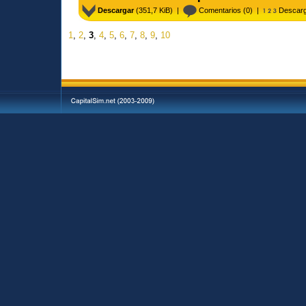
Descargar
(351,7 KiB) |
Comentarios
(0) |
Descarg
1
,
2
,
3
,
4
,
5
,
6
,
7
,
8
,
9
,
10