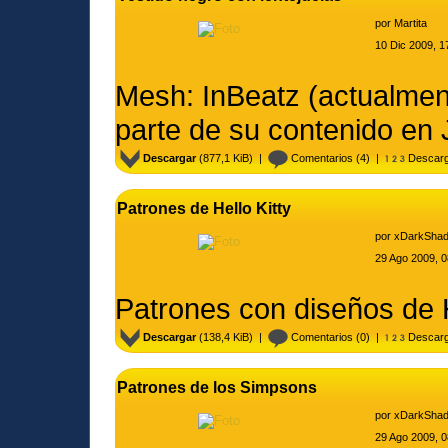
por
Martita
10 Dic 2009, 1
Mesh: InBeatz (actualmen
parte de su contenido en 
Descargar
(877,1 KiB) |
Comentarios
(4) |
Descarg
Patrones de Hello Kitty
por
xDarkSha
29 Ago 2009, 0
Patrones con diseños de H
Descargar
(138,4 KiB) |
Comentarios
(0) |
Descarg
Patrones de los Simpsons
por
xDarkSha
29 Ago 2009, 0