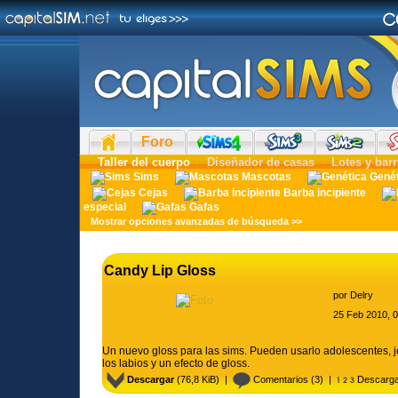
Foro
Taller del cuerpo
Diseñador de casas
Lotes y barr
Sims
Mascotas
Gené
Cejas
Barba incipiente
especial
Gafas
Mostrar opciones avanzadas de búsqueda >>
Candy Lip Gloss
por
Delry
25 Feb 2010, 
Un nuevo gloss para las sims. Pueden usarlo adolescentes, jo
los labios y un efecto de gloss.
Descargar
(76,8 KiB) |
Comentarios
(3) |
Descarga