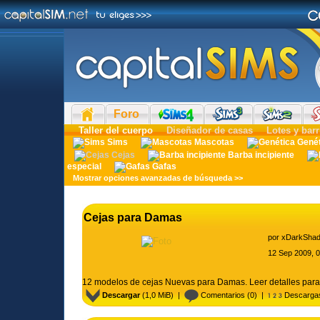
Foro
Taller del cuerpo
Diseñador de casas
Lotes y barr
Sims
Mascotas
Gené
Cejas
Barba incipiente
especial
Gafas
Mostrar opciones avanzadas de búsqueda >>
Cejas para Damas
por
xDarkSha
12 Sep 2009, 
12 modelos de cejas Nuevas para Damas. Leer detalles para
Descargar
(1,0 MiB) |
Comentarios
(0) |
Descarga