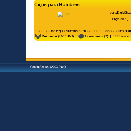
Cejas para Hombres
por
xDarkSha
31 Ago 2009, 1
9 modelos de cejas Nuevas para Hombres. Leer detalles par
Descargar
(854,3 KiB) |
Comentarios
(2) |
Descarg