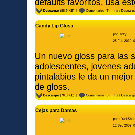
defaults favoritos, usa es
Descargar
(88,9 KiB) |
Comentarios
(3) |
Descarga
Candy Lip Gloss
por
Delry
25 Feb 2010, 
Un nuevo gloss para las 
adolescentes, jovenes adu
pintalabios le da un mejor 
de gloss.
Descargar
(76,8 KiB) |
Comentarios
(3) |
Descarga
Cejas para Damas
por
xDarkSha
12 Sep 2009, 