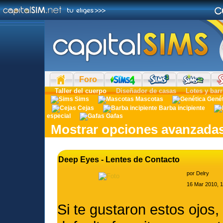
Foro
Taller del cuerpo
Diseñador de casas
Lotes y barr
Sims
Mascotas
Gené
Cejas
Barba incipiente
especial
Gafas
Mostrar opciones avanzada
Deep Eyes - Lentes de Contacto
por
Delry
16 Mar 2010, 
Si te gustaron estos ojos,