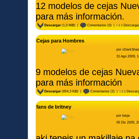
12 modelos de cejas Nuev
para más información.
Descargar
(1,0 MiB) |
Comentarios
(0) |
Descarga
Cejas para Hombres
por
xDarkSha
31 Ago 2009, 1
9 modelos de cejas Nueva
para más información
Descargar
(854,3 KiB) |
Comentarios
(2) |
Descarg
fans de britney
por
luisja
05 Dic 2005, 2
aki teneis un makillaje pa