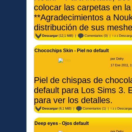
colocar las carpetas en l
**Agradecimientos a Nouk 
distribución de sus meshe
Descargar
(12,1 MiB) |
Comentarios
(0) |
Descarg
Chocochips Skin - Piel no default
por
Delry
17 Ene 2011, 1
Piel de chispas de chocola
default para Los Sims 3. 
para ver los detalles.
Descargar
(6,1 MiB) |
Comentarios
(1) |
Descarga
Deep eyes - Ojos default
por
Delry