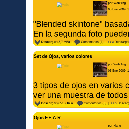
por
WebBing
05 Ene 2009, 
"Blended skintone" basada
En la segunda foto pueden
Descargar
(8,7 MiB) |
Comentarios
(1) |
Descarga
Set de Ojos, varios colores
por
WebBing
05 Ene 2009, 
3 tipos de ojos en varios c
ver una muestra de todos 
Descargar
(851,7 KiB) |
Comentarios
(8) |
Descarg
Ojos F.E.A.R
por
Nano