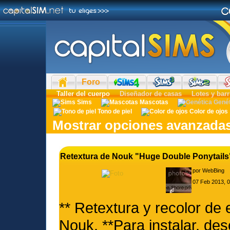
Foro
Taller del cuerpo
Diseñador de casas
Lotes y barr
Sims
Mascotas
Gené
Tono de piel
Color de ojos
Mostrar opciones avanzada
Retextura de Nouk "Huge Double Ponytails
por
WebBing
07 Feb 2013, 
** Retextura y recolor de 
Nouk. **Para instalar, des