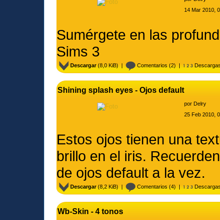
14 Mar 2010, 
Sumérgete en las profund
Sims 3
Descargar
(8,0 KiB) |
Comentarios
(2) |
Descargas
Shining splash eyes - Ojos default
por
Delry
25 Feb 2010, 
Estos ojos tienen una text
brillo en el iris. Recuerd
de ojos default a la vez.
Descargar
(8,2 KiB) |
Comentarios
(4) |
Descargas
Wb-Skin - 4 tonos